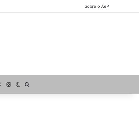
Sobre o AeP
cebook
X
Instagram
Switch skin
Procurar por