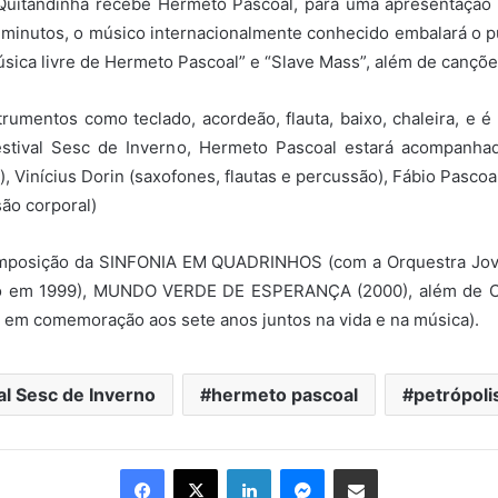
 Quitandinha recebe Hermeto Pascoal, para uma apresentação à
0 minutos, o músico internacionalmente conhecido embalará o púb
ica livre de Hermeto Pascoal” e “Slave Mass”, além de cançõe
rumentos como teclado, acordeão, flauta, baixo, chaleira, e é 
tival Sesc de Inverno, Hermeto Pascoal estará acompanhado 
), Vinícius Dorin (saxofones, flautas e percussão), Fábio Pascoa
são corporal)
 composição da SINFONIA EM QUADRINHOS (com a Orquestra J
nçado em 1999), MUNDO VERDE DE ESPERANÇA (2000), além 
em comemoração aos sete anos juntos na vida e na música).
al Sesc de Inverno
hermeto pascoal
petrópoli
Facebook
X
Linkedin
Messenger
Compartilhar via e-mail