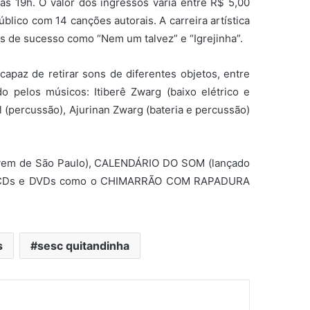
s 19h. O valor dos ingressos varia entre R$ 5,00
lico com 14 canções autorais. A carreira artística
s de sucesso como “Nem um talvez” e “Igrejinha”.
capaz de retirar sons de diferentes objetos, entre
pelos músicos: Itiberê Zwarg (baixo elétrico e
l (percussão), Ajurinan Zwarg (bateria e percussão)
ovem de São Paulo), CALENDÁRIO DO SOM (lançado
de CDs e DVDs como o CHIMARRÃO COM RAPADURA
s
sesc quitandinha