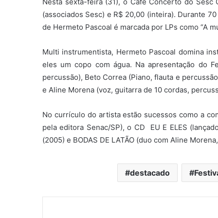
Nesta sexta-feira (31), o Café Concerto do Sesc
(associados Sesc) e R$ 20,00 (inteira). Durante 7
de Hermeto Pascoal é marcada por LPs como “A mús
Multi instrumentista, Hermeto Pascoal domina inst
eles um copo com água. Na apresentação do Fes
percussão), Beto Correa (Piano, flauta e percussão
e Aline Morena (voz, guitarra de 10 cordas, percus
No currículo do artista estão sucessos como a
pela editora Senac/SP), o CD EU E ELES (la
(2005) e BODAS DE LATÃO (duo com Aline Morena, 
destacado
Festiv