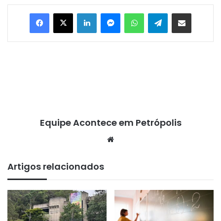
Facebook
X
Linkedin
Messenger
WhatsApp
Telegram
Compartilhar via e-mail
Equipe Acontece em Petrópolis
We
bsi
te
Artigos relacionados