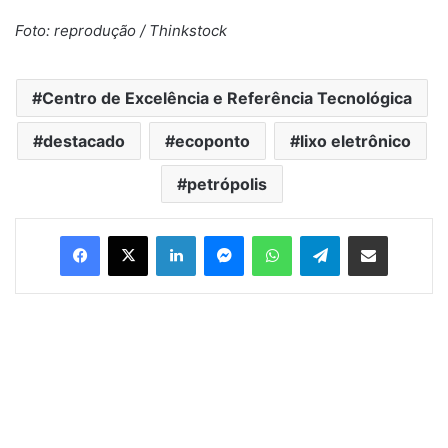
Foto: reprodução / Thinkstock
Centro de Excelência e Referência Tecnológica
destacado
ecoponto
lixo eletrônico
petrópolis
Facebook
X
Linkedin
Messenger
WhatsApp
Telegram
Compartilhar via e-mail