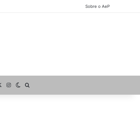
Sobre o AeP
cebook
X
Instagram
Switch skin
Procurar por