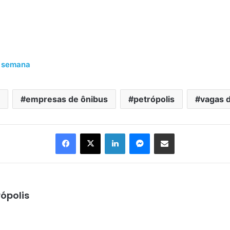
a semana
empresas de ônibus
petrópolis
vagas 
Facebook
X
Linkedin
Messenger
Compartilhar via e-mail
ópolis