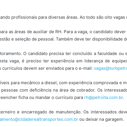
ndo profissionais para diversas áreas. Ao todo são oito vagas 
ara as áreas de auxiliar de RH. Para a vaga, o candidato dever
estão e seleção de pessoal. Também deve ter disponibilidade d
oramento. O candidato precisa ter concluído a faculdade ou 
esta vaga, é preciso ter experiência em liderança de equipe
Os currículos devem ser enviados para o e-mail:
vagas@turbpetro
oníveis para mecânico a diesel, com experiência comprovada e 
 pessoas com deficiência na área de cobrador. Os interess
preencher ficha ou mandar o currículo para
rh@petroita.com.br
.
nterneiro e encarregado de manutenção. Os interessados de
tamento@cidaderealtransportes.com.br
ou deixar na garagem.