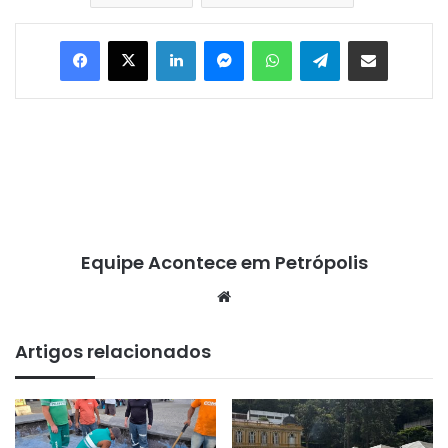
Facebook
X
Linkedin
Messenger
WhatsApp
Telegram
Compartilhar via e-mail
Equipe Acontece em Petrópolis
We
bsi
te
Artigos relacionados