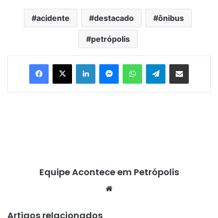
acidente
destacado
ônibus
petrópolis
Facebook
X
Linkedin
Messenger
WhatsApp
Telegram
Compartilhar via e-mail
Equipe Acontece em Petrópolis
We
bsi
te
Artigos relacionados