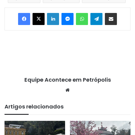
Facebook
X
Linkedin
Messenger
WhatsApp
Telegram
Compartilhar via e-mail
Equipe Acontece em Petrópolis
We
bsi
te
Artigos relacionados