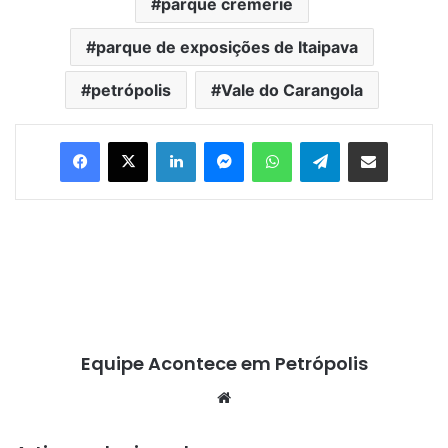
parque cremerie
parque de exposições de Itaipava
petrópolis
Vale do Carangola
Facebook
X
Linkedin
Messenger
WhatsApp
Telegram
Compartilhar via e-mail
Equipe Acontece em Petrópolis
We
bsi
te