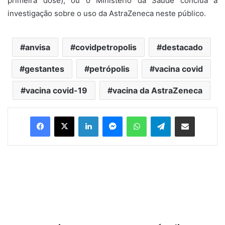
primeira dose), ou o Ministério da Saúde conclua a
investigação sobre o uso da AstraZeneca neste público.
anvisa
covidpetropolis
destacado
gestantes
petrópolis
vacina covid
vacina covid-19
vacina da AstraZeneca
Facebook
X
Linkedin
Messenger
WhatsApp
Telegram
Compartilhar via e-mail