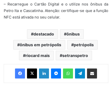
– Recarregue o Cartão Digital e o utilize nos ônibus da
Petro Ita e Cascatinha. Atenção: certifique-se que a função
NFC está ativada no seu celular.
destacado
ônibus
ônibus em petrópolis
petrópolis
riocard mais
setranspetro
Facebook
X
Linkedin
Messenger
WhatsApp
Telegram
Compartilhar via e-mail