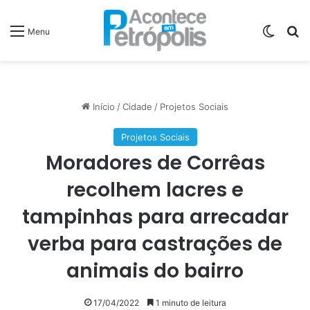
Switch
P
Menu
Início
/
Cidade
/
Projetos Sociais
Projetos Sociais
Moradores de Corrêas
recolhem lacres e
tampinhas para arrecadar
verba para castrações de
animais do bairro
17/04/2022
1 minuto de leitura