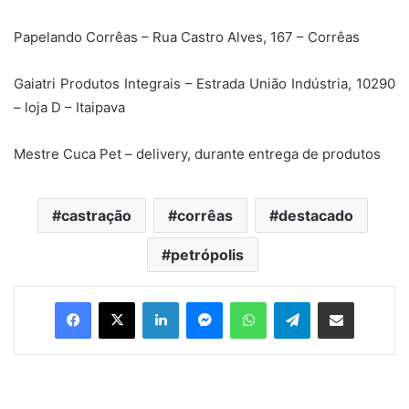
Papelando Corrêas – Rua Castro Alves, 167 – Corrêas
Gaiatri Produtos Integrais – Estrada União Indústria, 10290
– loja D – Itaipava
Mestre Cuca Pet – delivery, durante entrega de produtos
castração
corrêas
destacado
petrópolis
Facebook
X
Linkedin
Messenger
WhatsApp
Telegram
Compartilhar via e-mail