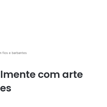
m fios e barbantes
almente com arte
tes