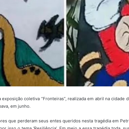
exposição coletiva “Fronteiras”, realizada em abril na cidade de
pava, em junho.
res que perderam seus entes queridos nesta tragédia em Petr
por isso o tema ‘Resiliência’. Em meio a essa tragédia toda, s