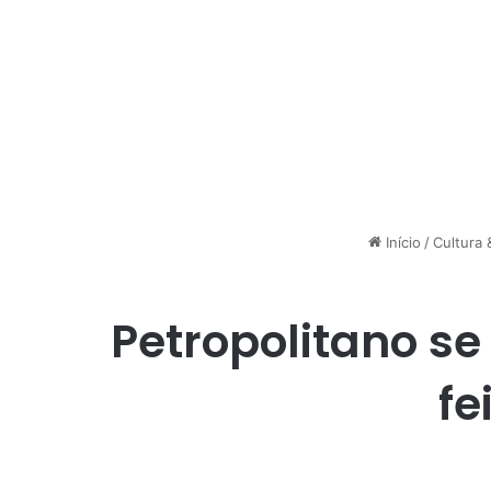
Início
/
Cultura 
Petropolitano s
fe