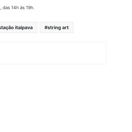
, das 14h às 19h.
tação itaipava
string art