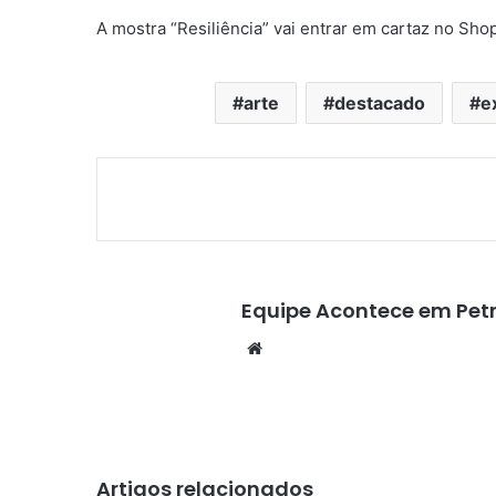
A mostra “Resiliência” vai entrar em cartaz no Shop
arte
destacado
e
Equipe Acontece em Petr
We
bsi
te
Artigos relacionados