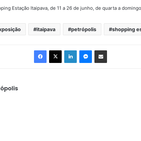
ping Estação Itaipava, de 11 a 26 de junho, de quarta a domingo
xposição
itaipava
petrópolis
shopping es
Facebook
X
Linkedin
Messenger
Compartilhar via e-mail
ópolis