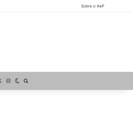
Sobre o AeP
cebook
X
Instagram
Switch skin
Procurar por