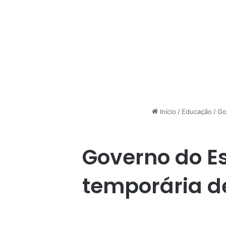
Início
/
Educação
/
Go
Governo do E
temporária d