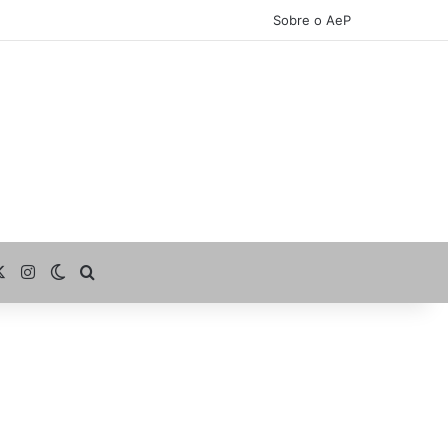
Sobre o AeP
cebook
X
Instagram
Switch skin
Procurar por