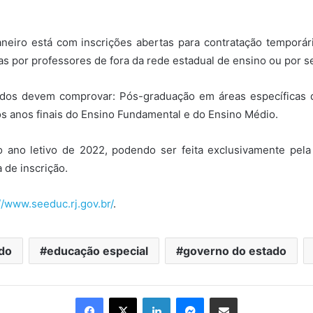
neiro está com inscrições abertas para contratação temporá
s por professores de fora da rede estadual de ensino ou por s
ados devem comprovar: Pós-graduação em áreas específicas da
os anos finais do Ensino Fundamental e do Ensino Médio.
 ano letivo de 2022, podendo ser feita exclusivamente pela 
 de inscrição.
//www.seeduc.rj.gov.br/
.
do
educação especial
governo do estado
Facebook
X
Linkedin
Messenger
Compartilhar via e-mail