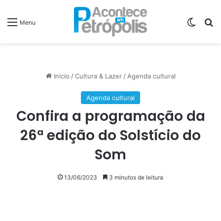
Switch
P
Menu
Início
/
Cultura & Lazer
/
Agenda cultural
Agenda cultural
Confira a programação da
26ª edição do Solstício do
Som
13/06/2023
3 minutos de leitura