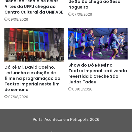
Bienal da Escola de Belas
de Salão chega ao Sesc
Artes da UFRJ chega ao
Nogueira
Centro Cultural da UNIFASE
07/08/2026
09/08/2026
Show do Dó Ré Mi no
Dó Ré Mi, David Coelho,
Teatro Imperial terá venda
Leiturinha e exibição de
revertida à Creche São
filme na programação do
Judas Tadeu
Teatro Imperial neste fim
de semana
03/08/2026
07/08/2026
Portal Acontece em Petrópolis 2026