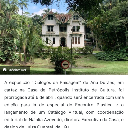
Crédito: AeP
A exposição “Diálogos da Paisagem” de Ana Durães, em
cartaz na Casa de Petrópolis Instituto de Cultura, foi
prorrogada até 6 de abril, quando será encerrada com uma
edição para lá de especial do Encontro Plástico e o
lançamento de um Catálogo Virtual, com coordenação
editorial de Natalia Azevedo, diretora Executiva da Casa, e
design de Luiza Quentel, da LQ+.