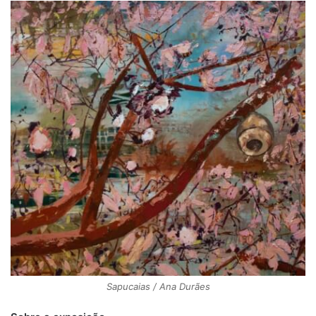
Sapucaias / Ana Durães