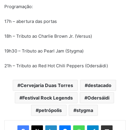
Programação:
17h – abertura das portas
18h – Tributo ao Charlie Brown Jr. (Versus)
19h30 – Tributo ao Pearl Jam (Stygma)
21h – Tributo ao Red Hot Chili Peppers (Odersáidi)
Cervejaria Duas Torres
destacado
Festival Rock Legends
Odersáidi
petrópolis
stygma
Facebook
X
Linkedin
Messenger
WhatsApp
Telegram
Compartilhar via e-mail