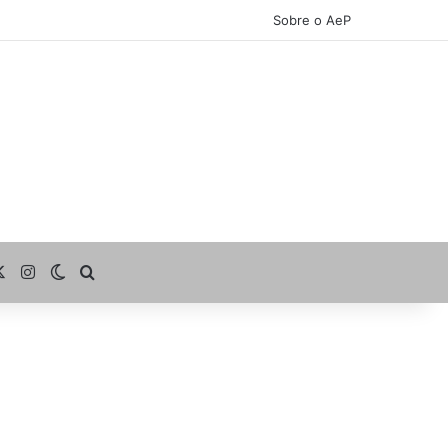
Sobre o AeP
cebook
X
Instagram
Switch skin
Procurar por