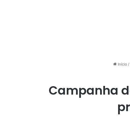
Início
/
Campanha de 
p