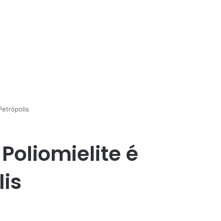
etrópolis
oliomielite é
is