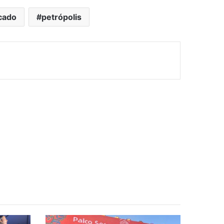
cado
petrópolis