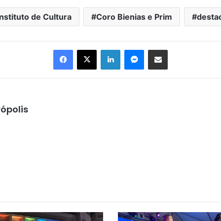
nstituto de Cultura
Coro Bienias e Prim
desta
Facebook
X
Linkedin
Messenger
Compartilhar via e-mail
ópolis