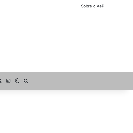
Sobre o AeP
cebook
X
Instagram
Switch skin
Procurar por