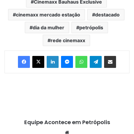
Cinemaxx Bauhaus Exclusive
cinemaxx mercado estação
destacado
dia da mulher
petrópolis
rede cinemaxx
Facebook
X
Linkedin
Messenger
WhatsApp
Telegram
Compartilhar via e-mail
Equipe Acontece em Petrópolis
We