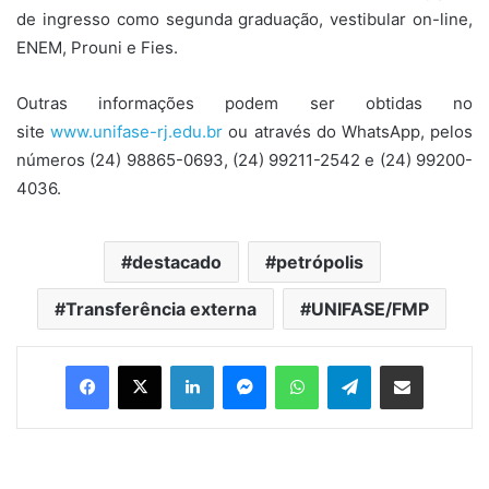
de ingresso como segunda graduação, vestibular on-line,
ENEM, Prouni e Fies.
Outras informações podem ser obtidas no
site
www.unifase-rj.edu.br
ou através do WhatsApp, pelos
números (24) 98865-0693, (24) 99211-2542 e (24) 99200-
4036.
destacado
petrópolis
Transferência externa
UNIFASE/FMP
Facebook
X
Linkedin
Messenger
WhatsApp
Telegram
Compartilhar via e-mail