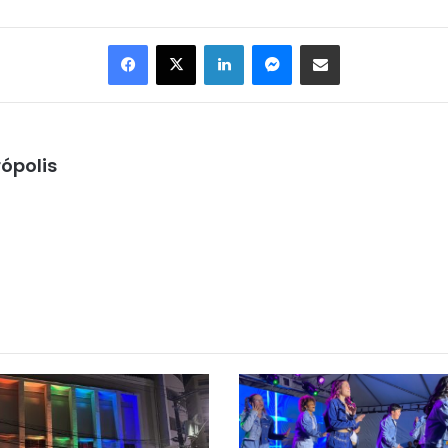
Facebook
X
Linkedin
Messenger
Compartilhar via e-mail
ópolis