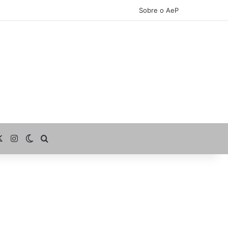
Sobre o AeP
cebook
X
Instagram
Switch skin
Procurar por