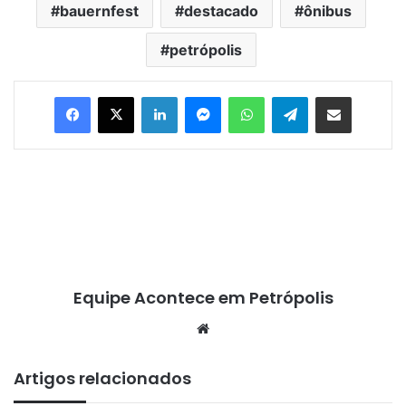
bauernfest
destacado
ônibus
petrópolis
Facebook
X
Linkedin
Messenger
WhatsApp
Telegram
Compartilhar via e-mail
Equipe Acontece em Petrópolis
We
bsi
te
Artigos relacionados