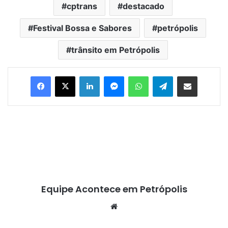
cptrans
destacado
Festival Bossa e Sabores
petrópolis
trânsito em Petrópolis
Facebook
X
Linkedin
Messenger
WhatsApp
Telegram
Compartilhar via e-mail
Equipe Acontece em Petrópolis
We
bsi