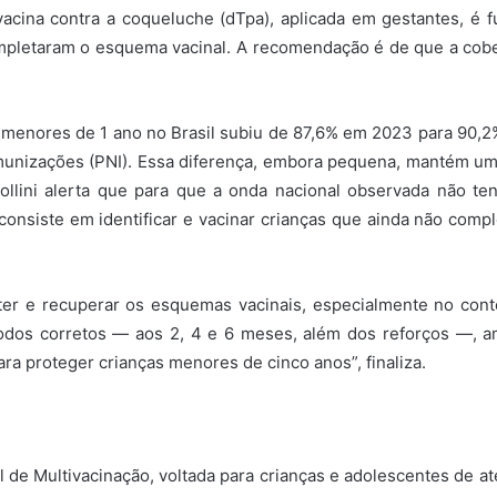
 vacina contra a coqueluche (dTpa), aplicada em gestantes, é
pletaram o esquema vacinal. A recomendação é de que a cober
m menores de 1 ano no Brasil subiu de 87,6% em 2023 para 90,
munizações (PNI). Essa diferença, embora pequena, mantém um
ollini alerta que para que a onda nacional observada não te
 consiste em identificar e vacinar crianças que ainda não co
ter e recuperar os esquemas vacinais, especialmente no cont
odos corretos — aos 2, 4 e 6 meses, além dos reforços —, a
ra proteger crianças menores de cinco anos”, finaliza.
 de Multivacinação, voltada para crianças e adolescentes de até