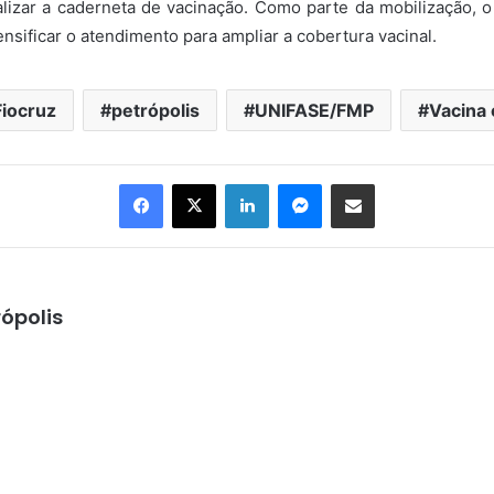
lizar a caderneta de vacinação. Como parte da mobilização, 
sificar o atendimento para ampliar a cobertura vacinal.
Fiocruz
petrópolis
UNIFASE/FMP
Vacina
Facebook
X
Linkedin
Messenger
Compartilhar via e-mail
ópolis