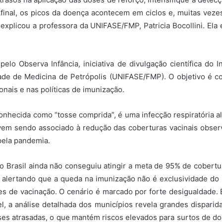
Afinal, os picos da doença acontecem em ciclos e, muitas vez
explicou a professora da UNIFASE/FMP, Patricia Bocollini. El
lo Observa Infância, iniciativa de divulgação científica do I
dade de Medicina de Petrópolis (UNIFASE/FMP). O objetivo é 
onais e nas políticas de imunização.
nhecida como “tosse comprida”, é uma infecção respiratória a
vem sendo associado à redução das coberturas vacinais observ
pela pandemia.
o Brasil ainda não conseguiu atingir a meta de 95% de cobert
 alertando que a queda na imunização não é exclusividade do 
ices de vacinação. O cenário é marcado por forte desigualdad
l, a análise detalhada dos municípios revela grandes disparid
es atrasadas, o que mantém riscos elevados para surtos de do