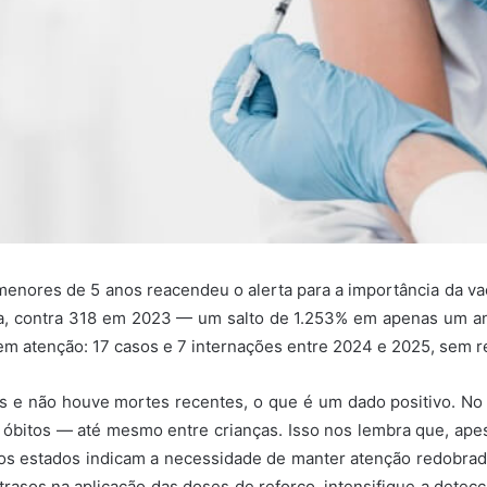
nores de 5 anos reacendeu o alerta para a importância da vaci
ia, contra 318 em 2023 — um salto de 1.253% em apenas um an
m atenção: 17 casos e 7 internações entre 2024 e 2025, sem re
s e não houve mortes recentes, o que é um dado positivo. No e
bitos — até mesmo entre crianças. Isso nos lembra que, apesar
ros estados indicam a necessidade de manter atenção redobrad
trasos na aplicação das doses de reforço, intensifique a det