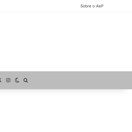
Sobre o AeP
cebook
X
Instagram
Switch skin
Procurar por