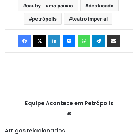
cauby - uma paixão
destacado
petrópolis
teatro imperial
Facebook
X
Linkedin
Messenger
WhatsApp
Telegram
Compartilhar via e-mail
Equipe Acontece em Petrópolis
We
bsi
te
Artigos relacionados