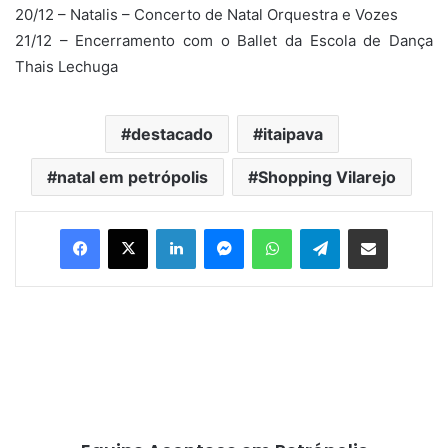
20/12 – Natalis – Concerto de Natal Orquestra e Vozes
21/12 – Encerramento com o Ballet da Escola de Dança
Thais Lechuga
destacado
itaipava
natal em petrópolis
Shopping Vilarejo
Facebook
X
Linkedin
Messenger
WhatsApp
Telegram
Compartilhar via e-mail