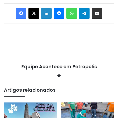
Facebook
X
Linkedin
Messenger
WhatsApp
Telegram
Compartilhar via e-mail
Equipe Acontece em Petrópolis
We
bsi
te
Artigos relacionados