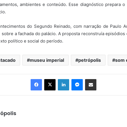
pamentos, ambientes e conteúdo. Esse diagnóstico prepara 
cio.
contecimentos do Segundo Reinado, com narração de Paulo A
 sobre a fachada do palácio. A proposta reconstruía episódios q
xto político e social do período.
tacado
museu imperial
petrópolis
som e
Facebook
X
Linkedin
Messenger
Compartilhar via e-mail
ópolis