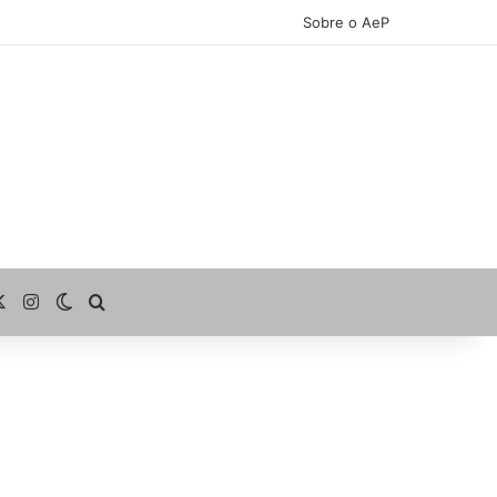
Sobre o AeP
cebook
X
Instagram
Switch skin
Procurar por