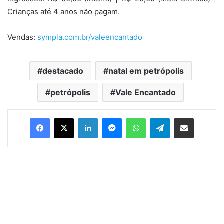
Crianças até 4 anos não pagam.
Vendas:
sympla.com.br/valeencantado
destacado
natal em petrópolis
petrópolis
Vale Encantado
Facebook
X
Linkedin
Messenger
WhatsApp
Telegram
Compartilhar via e-mail