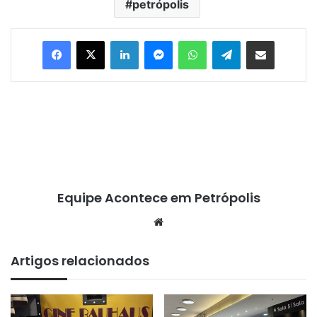
petrópolis
Facebook
X
Linkedin
Messenger
WhatsApp
Telegram
Compartilhar via e-mail
Equipe Acontece em Petrópolis
We
bsi
te
Artigos relacionados