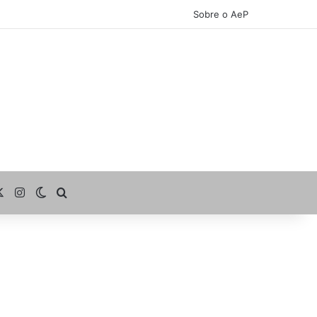
Sobre o AeP
cebook
X
Instagram
Switch skin
Procurar por