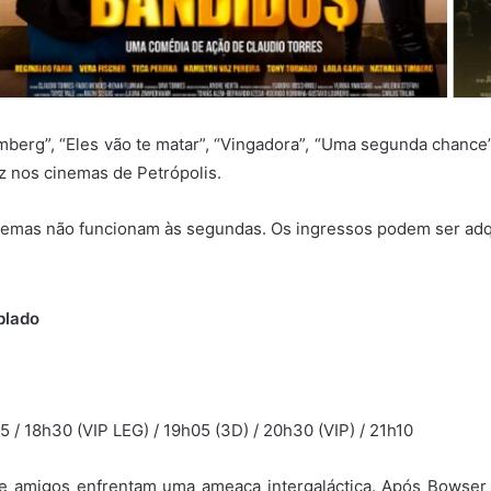
berg”, “Eles vão te matar”, “Vingadora”, “Uma segunda chance”
z nos cinemas de Petrópolis.
nemas não funcionam às segundas. Os ingressos podem ser ad
blado
05 / 18h30 (VIP LEG) / 19h05 (3D) / 20h30 (VIP) / 21h10
e amigos enfrentam uma ameaça intergaláctica. Após Bowser s