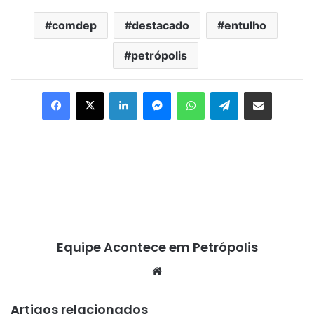
comdep
destacado
entulho
petrópolis
Facebook
X
Linkedin
Messenger
WhatsApp
Telegram
Compartilhar via e-mail
Equipe Acontece em Petrópolis
We
bsi
te
Artigos relacionados