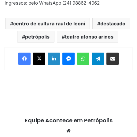
Ingressos: pelo WhatsApp (24) 98862-4062
centro de cultura raul de leoni
destacado
petrópolis
teatro afonso arinos
Facebook
X
Linkedin
Messenger
WhatsApp
Telegram
Compartilhar via e-mail
Equipe Acontece em Petrópolis
We