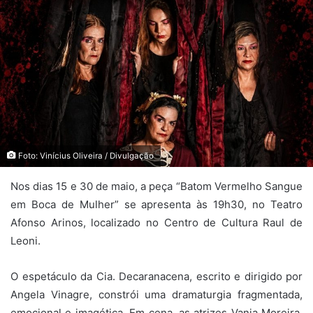
Foto: Vinícius Oliveira / Divulgação
Nos dias 15 e 30 de maio, a peça “Batom Vermelho Sangue
em Boca de Mulher” se apresenta às 19h30, no Teatro
Afonso Arinos, localizado no Centro de Cultura Raul de
Leoni.
O espetáculo da Cia. Decaranacena, escrito e dirigido por
Angela Vinagre, constrói uma dramaturgia fragmentada,
emocional e imagética. Em cena, as atrizes Vania Moreira,