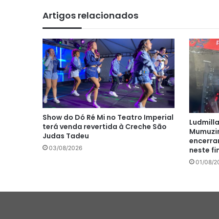
Artigos relacionados
Show do Dó Ré Mi no Teatro Imperial
Ludmill
terá venda revertida à Creche São
Mumuzin
Judas Tadeu
encerram
03/08/2026
neste f
01/08/2