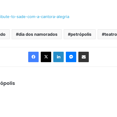
tribute-to-sade-com-a-cantora-alegria
ado
dia dos namorados
petrópolis
teatro
Facebook
X
Linkedin
Messenger
Compartilhar via e-mail
ópolis