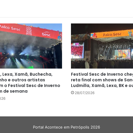
a, Lexa, Xamã, Buchecha,
Festival Sesc de Inverno ch
ho e outros artistas
reta final com shows de San
 o Festival Sesc de Inverno
Ludmilla, Xamã, Lexa, BK e o
im de semana
28/07/2026
026
Portal Acontece em Petrópolis 2026