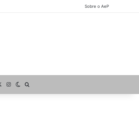
Sobre o AeP
cebook
X
Instagram
Switch skin
Procurar por