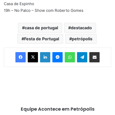
Casa de Espinho
19h – No Palco – Show com Roberto Gomes
casa de portugal
destacado
Festa de Portugal
petrópolis
Facebook
X
Linkedin
Messenger
WhatsApp
Telegram
Compartilhar via e-mail
Equipe Acontece em Petrópolis