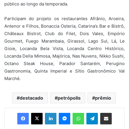
público ao longo da temporada.
Participam do projeto os restaurantes Afrânio, Aroeira,
Antenor e Filhos, Bonaccia Osteria, Catarina’s Bar e Bistrô,
Châteaux Bistrot, Club do Filet, Dois Vales, Empório
Gourmet, Fuego Marambaia, Girassol, Lago Sul, Lá, Le
Gioie, Locanda Bela Vista, Locanda Centro Histórico,
Locanda Della Mimosa, Majórica, Nas Nuvens, Nikko Sushi,
Octano Steak House, Parador Santarém, Perugino
Gastronomia, Quinta Imperial e Sítio Gastronômico Val
Marché.
destacado
petrópolis
prêmio
Facebook
X
Linkedin
Messenger
WhatsApp
Telegram
Compartilhar via e-mail