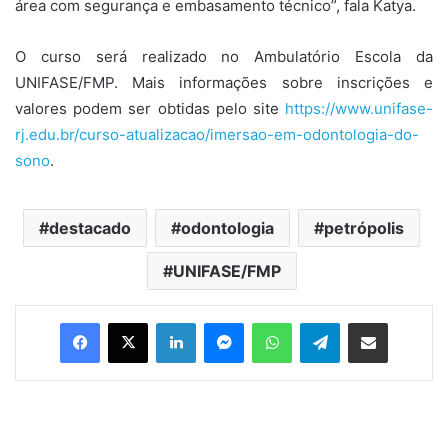
área com segurança e embasamento técnico”, fala Katya.
O curso será realizado no Ambulatório Escola da
UNIFASE/FMP. Mais informações sobre inscrições e
valores podem ser obtidas pelo site
https://www.unifase-
rj.
edu.br/curso-atualizacao/
imersao-em-odontologia-do-
sono
.
destacado
odontologia
petrópolis
UNIFASE/FMP
Facebook
X
Linkedin
Messenger
WhatsApp
Telegram
Compartilhar via e-mail