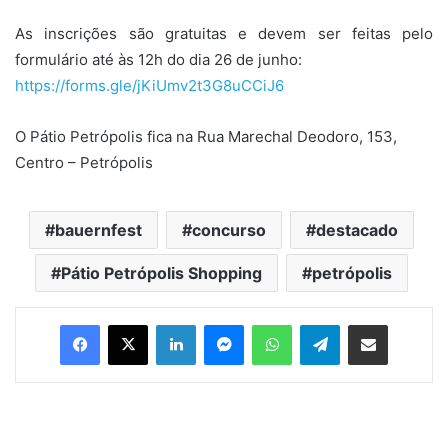
As inscrições são gratuitas e devem ser feitas pelo
formulário até às 12h do dia 26 de junho:
https://forms.gle/
jKiUmv2t3G8uCCiJ6
O Pátio Petrópolis fica na Rua Marechal Deodoro, 153,
Centro – Petrópolis
bauernfest
concurso
destacado
Pátio Petrópolis Shopping
petrópolis
Facebook
X
Linkedin
Messenger
WhatsApp
Telegram
Compartilhar via e-mail