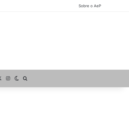
Sobre o AeP
cebook
X
Instagram
Switch skin
Procurar por