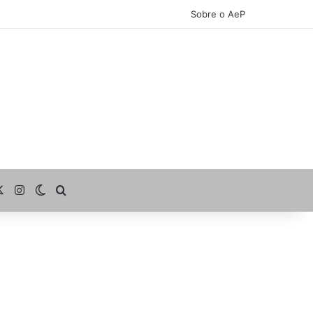
Sobre o AeP
cebook
X
Instagram
Switch skin
Procurar por