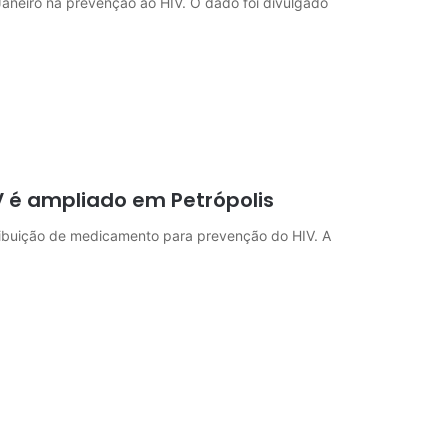
 Janeiro na prevenção ao HIV. O dado foi divulgado
 é ampliado em Petrópolis
tribuição de medicamento para prevenção do HIV. A