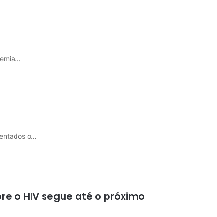
idemia…
esentados o…
e o HIV segue até o próximo