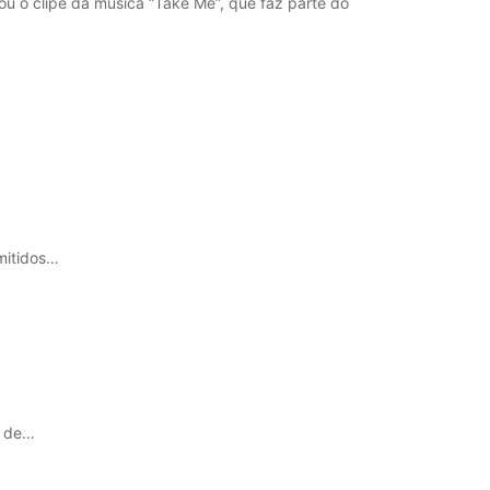
u o clipe da música “Take Me”, que faz parte do
smitidos…
7 de…