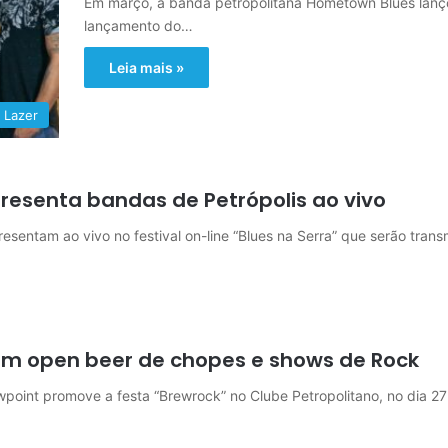
Em março, a banda petropolitana Hometown Blues lanço
lançamento do…
Leia mais »
 Lazer
apresenta bandas de Petrópolis ao vivo
resentam ao vivo no festival on-line “Blues na Serra” que serão tran
om open beer de chopes e shows de Rock
point promove a festa “Brewrock” no Clube Petropolitano, no dia 2