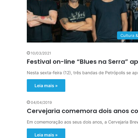
Cultura &
10/03/2021
Festival on-line “Blues na Serra” 
Nesta sexta-feira (12), três bandas de Petrópolis se ap
Leia mais »
04/04/2019
Cervejaria comemora dois anos c
Em comemoração aos seus dois anos, a Cervejaria Brew
Leia mais »