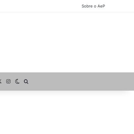
Sobre o AeP
cebook
X
Instagram
Switch skin
Procurar por