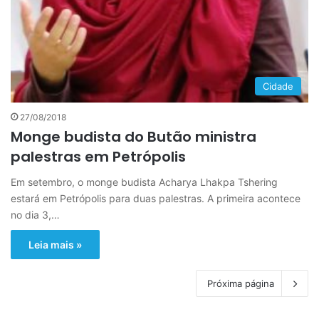
Cidade
27/08/2018
Monge budista do Butão ministra
palestras em Petrópolis
Em setembro, o monge budista Acharya Lhakpa Tshering
estará em Petrópolis para duas palestras. A primeira acontece
no dia 3,…
Leia mais »
Próxima página