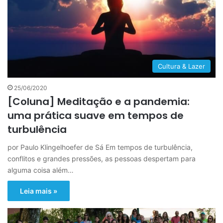
Cultura & Lazer
25/06/2020
[Coluna] Meditação e a pandemia:
uma prática suave em tempos de
turbulência
por Paulo Klingelhoefer de Sá Em tempos de turbulência,
conflitos e grandes pressões, as pessoas despertam para
alguma coisa além…
Leia mais »