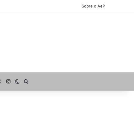
Sobre o AeP
cebook
X
Instagram
Switch skin
Procurar por