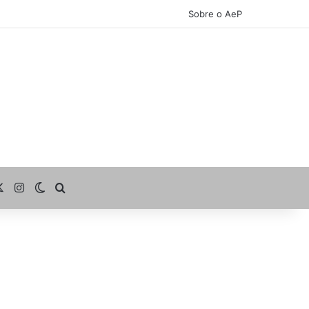
Sobre o AeP
cebook
X
Instagram
Switch skin
Procurar por