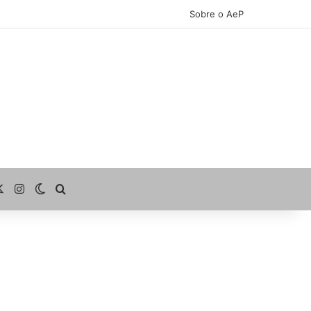
Sobre o AeP
cebook
X
Instagram
Switch skin
Procurar por