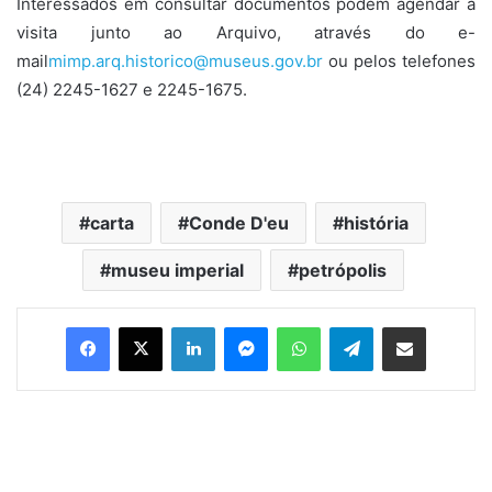
Interessados em consultar documentos podem agendar a
visita junto ao Arquivo, através do e-
mail
mimp.arq.historico@museus.gov.
br
ou pelos telefones
(24) 2245-1627 e 2245-1675.
carta
Conde D'eu
história
museu imperial
petrópolis
Facebook
X
Linkedin
Messenger
WhatsApp
Telegram
Compartilhar via e-mail