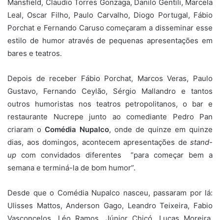
Mansfield, Claudio Torres Gonzaga, Danilo Gentili, Marcela
Leal, Oscar Filho, Paulo Carvalho, Diogo Portugal, Fábio
Porchat e Fernando Caruso começaram a disseminar esse
estilo de humor através de pequenas apresentações em
bares e teatros.
Depois de receber Fábio Porchat, Marcos Veras, Paulo
Gustavo, Fernando Ceylão, Sérgio Mallandro e tantos
outros humoristas nos teatros petropolitanos, o bar e
restaurante Nucrepe junto ao comediante Pedro Pan
criaram o
Comédia Nupalco
, onde de quinze em quinze
dias, aos domingos, acontecem apresentações de
stand-
up
com convidados diferentes “para começar bem a
semana e terminá-la de bom humor”.
Desde que o Comédia Nupalco nasceu, passaram por lá:
Ulisses Mattos, Anderson Gago, Leandro Teixeira, Fabio
Vasconcelos, Léo Ramos, Júnior Chicó, Lucas Moreira,