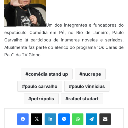
Um dos integrantes e fundadores do
espetáculo Comédia em Pé, no Rio de Janeiro, Paulo
Carvalho já participou de inúmeras novelas e seriados.
Atualmente faz parte do elenco do programa “Os Caras de
Pau”, da TV Globo.
comédia stand up
nucrepe
paulo carvalho
paulo vinnicius
petrópolis
rafael studart
Facebook
X
Linkedin
Messenger
WhatsApp
Telegram
Compartilhar via e-mail