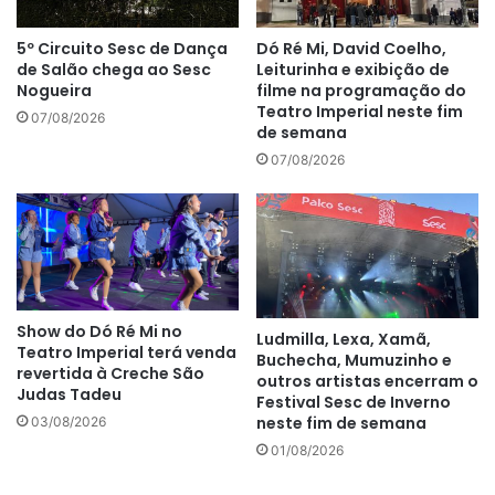
5º Circuito Sesc de Dança
Dó Ré Mi, David Coelho,
de Salão chega ao Sesc
Leiturinha e exibição de
Nogueira
filme na programação do
Teatro Imperial neste fim
07/08/2026
de semana
07/08/2026
Show do Dó Ré Mi no
Ludmilla, Lexa, Xamã,
Teatro Imperial terá venda
Buchecha, Mumuzinho e
revertida à Creche São
outros artistas encerram o
Judas Tadeu
Festival Sesc de Inverno
neste fim de semana
03/08/2026
01/08/2026