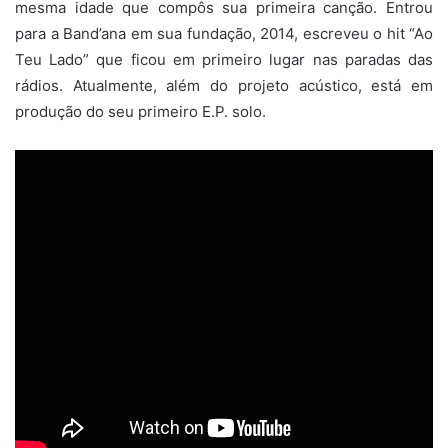
mesma idade que compôs sua primeira canção. Entrou
para a Band’ana em sua fundação, 2014, escreveu o hit “Ao
Teu Lado” que ficou em primeiro lugar nas paradas das
rádios. Atualmente, além do projeto acústico, está em
produção do seu primeiro E.P. solo.