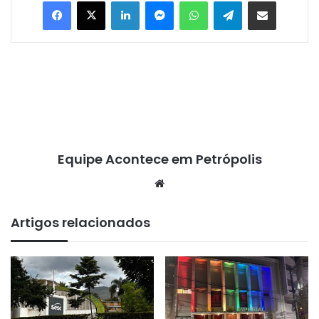
Facebook
X
Linkedin
Messenger
WhatsApp
Telegram
Compartilhar via e-mail
Equipe Acontece em Petrópolis
We
bsi
te
Artigos relacionados