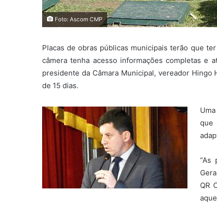
Foto: Ascom CMP
Placas de obras públicas municipais terão que t
câmera tenha acesso informações completas e atu
presidente da Câmara Municipal, vereador Hingo 
de 15 dias.
Uma 
que 
adap
“As 
Gera
QR C
aque