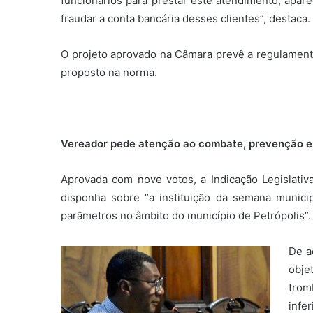
funcionários para prestar este atendimento, apa
fraudar a conta bancária desses clientes”, destaca.
O projeto aprovado na Câmara prevê a regulamentaç
proposto na norma.
Vereador pede atenção ao combate, prevenção e
Aprovada com nove votos, a Indicação Legislati
disponha sobre “a instituição da semana munic
parâmetros no âmbito do município de Petrópolis”.
De a
obje
trom
infe