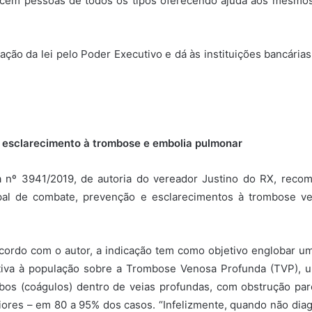
recem pessoas de todos os tipos oferecendo ajuda aos mesmo
ão da lei pelo Poder Executivo e dá às instituições bancária
 esclarecimento à trombose e embolia pulmonar
va nº 3941/2019, de autoria do vereador Justino do RX, rec
ipal de combate, prevenção e esclarecimentos à trombose v
cordo com o autor, a indicação tem como objetivo englobar um
tiva à população sobre a Trombose Venosa Profunda (TVP), u
bos (coágulos) dentro de veias profundas, com obstrução p
riores – em 80 a 95% dos casos. “Infelizmente, quando não di