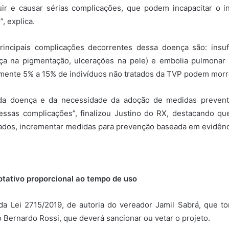
uir e causar sérias complicações, que podem incapacitar o in
”, explica.
rincipais complicações decorrentes dessa doença são: insuf
na pigmentação, ulcerações na pele) e embolia pulmonar (EP
amente 5% a 15% de indivíduos não tratados da TVP podem morr
 da doença e da necessidade da adoção de medidas preventi
r essas complicações”, finalizou Justino do RX, destacando q
ados, incrementar medidas para prevenção baseada em evidênci
otativo proporcional ao tempo de uso
da Lei 2715/2019, de autoria do vereador Jamil Sabrá, que to
to Bernardo Rossi, que deverá sancionar ou vetar o projeto.