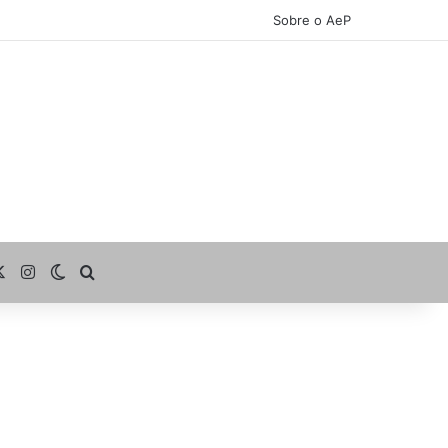
Sobre o AeP
cebook
X
Instagram
Switch skin
Procurar por