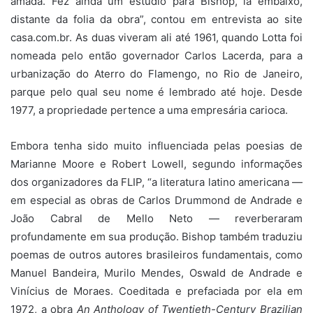
amada. Fez ainda um estúdio para Bishop, lá embaixo,
distante da folia da obra”, contou em entrevista ao site
casa.com.br. As duas viveram ali até 1961, quando Lotta foi
nomeada pelo então governador Carlos Lacerda, para a
urbanização do Aterro do Flamengo, no Rio de Janeiro,
parque pelo qual seu nome é lembrado até hoje. Desde
1977, a propriedade pertence a uma empresária carioca.
Embora tenha sido muito influenciada pelas poesias de
Marianne Moore e Robert Lowell, segundo informações
dos organizadores da FLIP, “a literatura latino americana —
em especial as obras de Carlos Drummond de Andrade e
João Cabral de Mello Neto — reverberaram
profundamente em sua produção. Bishop também traduziu
poemas de outros autores brasileiros fundamentais, como
Manuel Bandeira, Murilo Mendes, Oswald de Andrade e
Vinícius de Moraes. Coeditada e prefaciada por ela em
1972, a obra
An Anthology of Twentieth-Century Brazilian