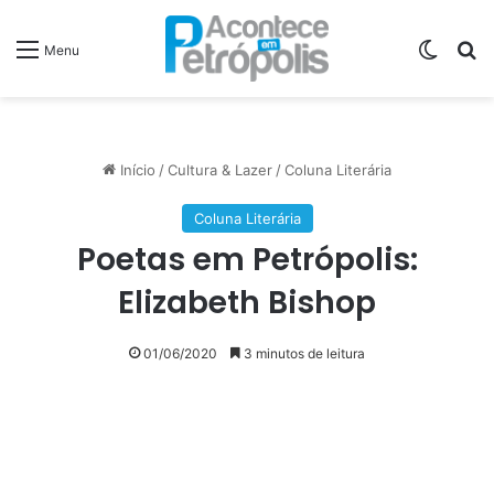
Switch
P
Menu
Início
/
Cultura & Lazer
/
Coluna Literária
Coluna Literária
Poetas em Petrópolis:
Elizabeth Bishop
01/06/2020
3 minutos de leitura