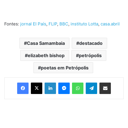
Fontes:
jornal El País
,
FLIP
,
BBC
,
instituto Lotta
,
casa.abril
Casa Samambaia
destacado
elizabeth bishop
petrópolis
poetas em Petrópolis
Facebook
X
Linkedin
Messenger
WhatsApp
Telegram
Compartilhar via e-mail